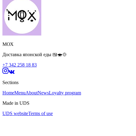
МОХ
Доставка японской еды 🍱🍣🍲
+7 342 258 18 83
Sections
Home
Menu
About
News
Loyalty program
Made in UDS
UDS website
Terms of use