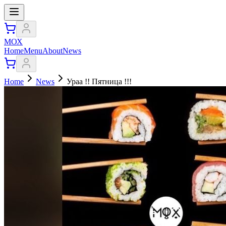
МОХ
Home
Menu
About
News
Home
News
Ураа !! Пятница !!!