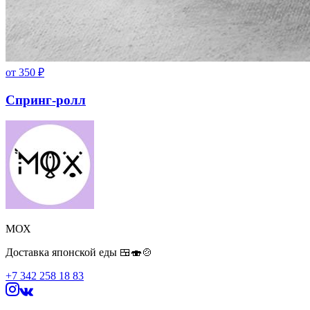
от
350
₽
Спринг-ролл
МОХ
Доставка японской еды 🍱🍣🍲
+7 342 258 18 83