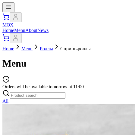
МОХ
Home
Menu
About
News
Home
Menu
Роллы
Спринг-роллы
Menu
Orders will be available tomorrow at 11:00
All