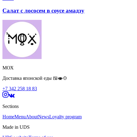
Салат с лососем в соусе амадзу
МОХ
Доставка японской еды 🍱🍣🍲
+7 342 258 18 83
Sections
Home
Menu
About
News
Loyalty program
Made in UDS