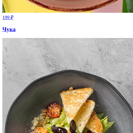
199
₽
Чука