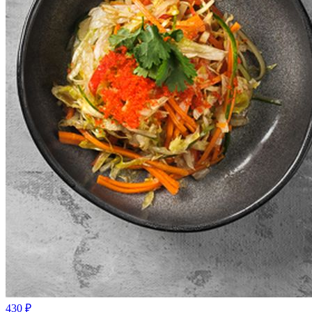
430
₽