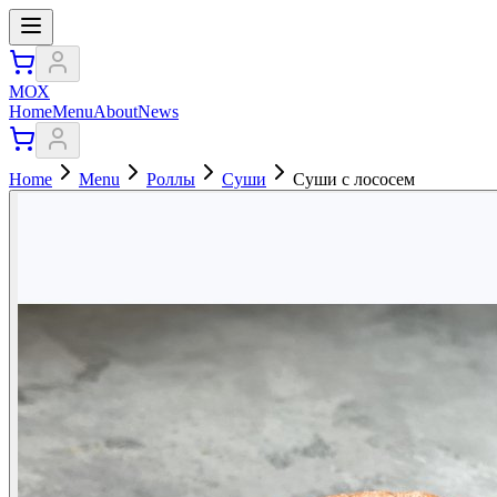
МОХ
Home
Menu
About
News
Home
Menu
Роллы
Суши
Суши с лососем