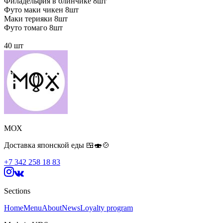
Филадельфия в блинчике 8шт
Футо маки чикен 8шт
Маки терияки 8шт
Футо томаго 8шт
40 шт
МОХ
Доставка японской еды 🍱🍣🍲
+7 342 258 18 83
Sections
Home
Menu
About
News
Loyalty program