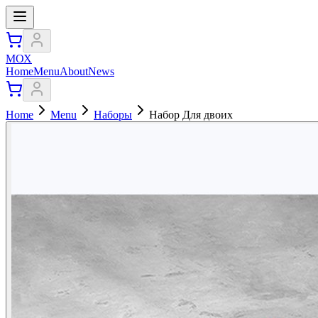
МОХ
Home
Menu
About
News
Home
Menu
Наборы
Набор Для двоих