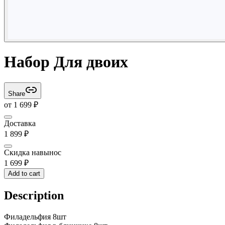
Набор Для двоих
Share
от
1 699
₽
Доставка
1 899
₽
Скидка навынос
1 699
₽
Add to cart
Description
Филадельфия 8шт