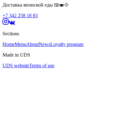
Доставка японской еды 🍱🍣🍲
+7 342 258 18 83
Sections
Home
Menu
About
News
Loyalty program
Made in UDS
UDS website
Terms of use