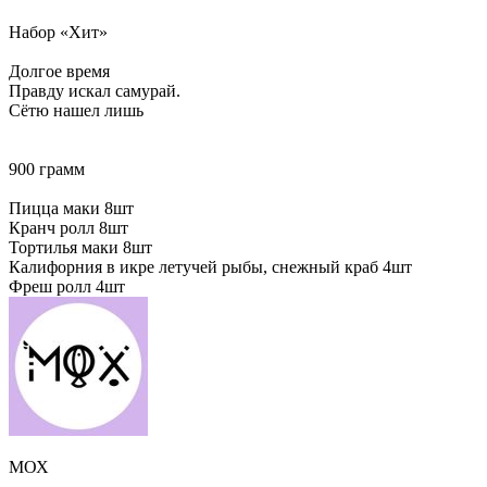
Набор «Хит»
Долгое время
Правду искал самурай.
Сётю нашел лишь
900 грамм
Пицца маки 8шт
Кранч ролл 8шт
Тортилья маки 8шт
Калифорния в икре летучей рыбы, снежный краб 4шт
Фреш ролл 4шт
МОХ