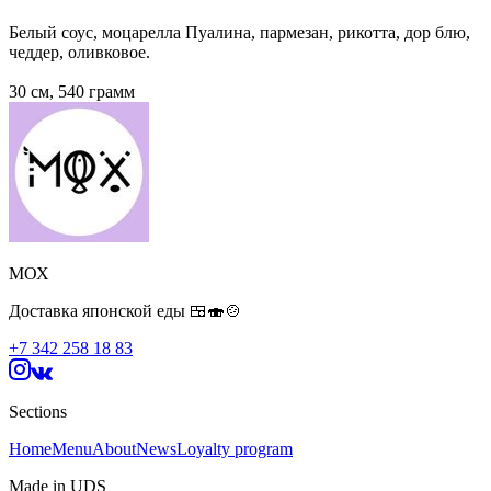
Белый соус, моцарелла Пуалина, пармезан, рикотта, дор блю,
чеддер, оливковое.
30 см, 540 грамм
МОХ
Доставка японской еды 🍱🍣🍲
+7 342 258 18 83
Sections
Home
Menu
About
News
Loyalty program
Made in UDS