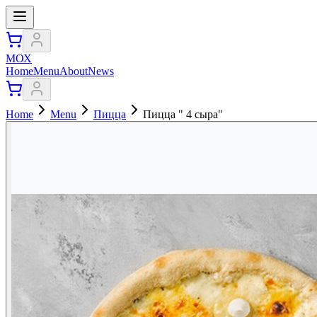
МОХ
Home
Menu
About
News
Home
Menu
Пицца
Пицца " 4 сыра"